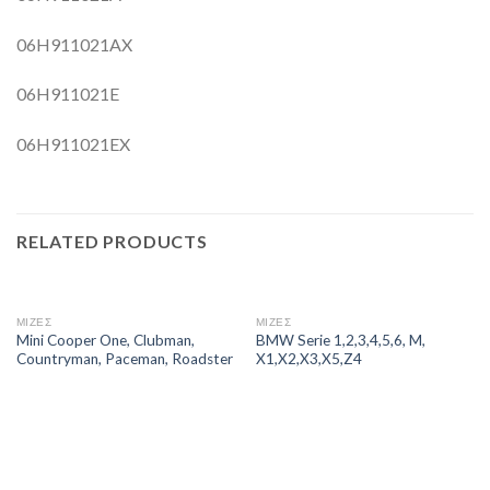
06H911021AX
06H911021E
06H911021EX
RELATED PRODUCTS
ΜΙΖΕΣ
ΜΙΖΕΣ
Mini Cooper One, Clubman,
BMW Serie 1,2,3,4,5,6, M,
Countryman, Paceman, Roadster
X1,X2,X3,X5,Z4