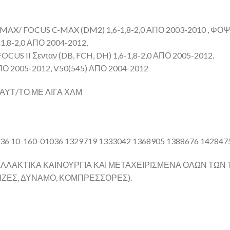
 FOCUS C-MAX (DM2) 1,6-1,8-2,0 ΑΠΟ 2003-2010 , ΦΟΨΘΣ Ι
-1,8-2,0 ΑΠΟ 2004-2012,
OCUS II Σενταν (DB, FCH, DH) 1,6-1,8-2,0 ΑΠΟ 2005-2012.
ΠΟ 2005-2012, V50(545) ΑΠΟ 2004-2012
ΑΥΤ/ΤΟ ΜΕ ΛΙΓΑ ΧΛΜ
 10-160-01036 1329719 1333042 1368905 1388676 142847
ΛΛΑΚΤΙΚΑ ΚΑΙΝΟΥΡΓΙΑ ΚΑΙ ΜΕΤΑΧΕΙΡΙΣΜΕΝΑ ΟΛΩΝ ΤΩΝ 
ΜΙΖΕΣ, ΔΥΝΑΜΟ, ΚΟΜΠΡΕΣΣΟΡΕΣ).