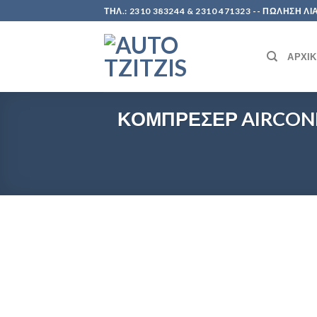
Skip
ΤΗΛ.: 2310 383244 & 2310 471323 -- ΠΩΛΗΣΗ
to
content
ΑΡΧΙ
ΚΟΜΠΡΕΣΕΡ AIRCONDI