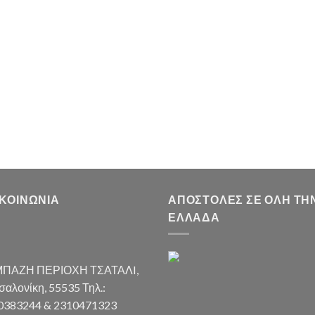
ΙΚΟΙΝΩΝΊΑ
ΑΠΟΣΤΟΛΈΣ ΣΕ ΌΛΗ ΤΗ
ΕΛΛΆΔΑ
ΠΑΖΗ ΠΕΡΙΟΧΗ ΤΣΑΤΑΛI,
αλονίκη, 55535 Τηλ.:
0383244 & 2310471323