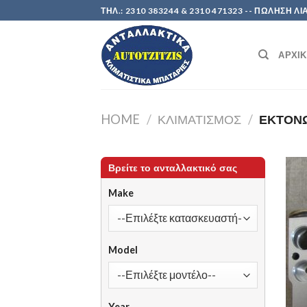
Skip
ΤΗΛ.: 2310 383244 & 2310 471323 -- ΠΩΛΗΣΗ
to
content
ΑΡΧΙ
HOME
/
ΚΛΙΜΑΤΙΣΜΟΣ
/
ΕΚΤΟΝΩ
Βρείτε το ανταλλακτικό σας
Make
Model
Year